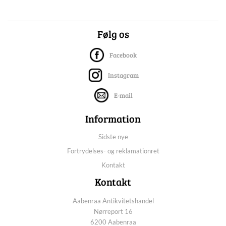
Følg os
Facebook
Instagram
E-mail
Information
Sidste nye
Fortrydelses- og reklamationret
Kontakt
Kontakt
Aabenraa Antikvitetshandel
Nørreport 16
6200 Aabenraa