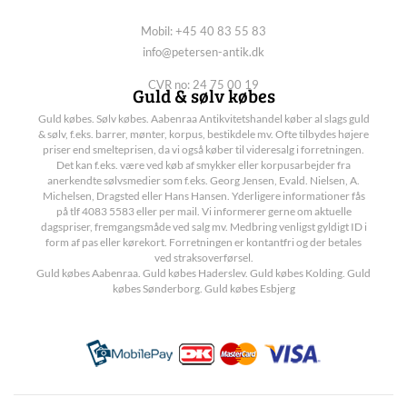
Mobil: +45 40 83 55 83
info@petersen-antik.dk
CVR no: 24 75 00 19
Guld & sølv købes
Guld købes. Sølv købes. Aabenraa Antikvitetshandel køber al slags guld
& sølv, f.eks. barrer, mønter, korpus, bestikdele mv. Ofte tilbydes højere
priser end smelteprisen, da vi også køber til videresalg i forretningen.
Det kan f.eks. være ved køb af smykker eller korpusarbejder fra
anerkendte sølvsmedier som f.eks. Georg Jensen, Evald. Nielsen, A.
Michelsen, Dragsted eller Hans Hansen. Yderligere informationer fås
på tlf 4083 5583 eller per mail. Vi informerer gerne om aktuelle
dagspriser, fremgangsmåde ved salg mv. Medbring venligst gyldigt ID i
form af pas eller kørekort. Forretningen er kontantfri og der betales
ved straksoverførsel.
Guld købes Aabenraa. Guld købes Haderslev. Guld købes Kolding. Guld
købes Sønderborg. Guld købes Esbjerg