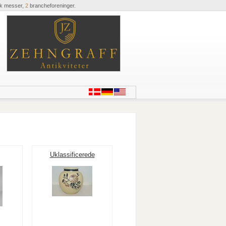
ik messer,
2
brancheforeninger.
Uklassificerede