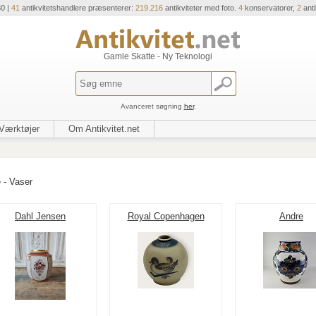
30 |
41
antikvitetshandlere præsenterer:
219.216
antikviteter med foto.
4
konservatorer,
2
ant
Gamle Skatte - Ny Teknologi
Avanceret søgning
her
.
Værktøjer
Om Antikvitet.net
 - Vaser
Dahl Jensen
Royal Copenhagen
Andre