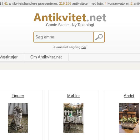
1 |
41
antikvitetshandlere præsenterer:
219.186
antikviteter med foto.
4
konservatorer,
2
anti
Gamle Skatte - Ny Teknologi
Avanceret søgning
her
.
Værktøjer
Om Antikvitet.net
Figurer
Møbler
Andet