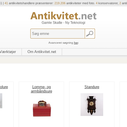
41 |
41
antikvitetshandlere præsenterer:
219.206
antikviteter med foto.
4
konservatorer,
2
ant
Gamle Skatte - Ny Teknologi
Avanceret søgning
her
.
Værktøjer
Om Antikvitet.net
olure
Lomme- og
Standure
armbåndsure