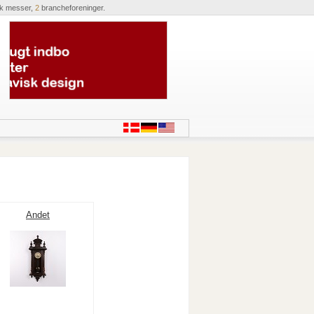
ik messer,
2
brancheforeninger.
Andet