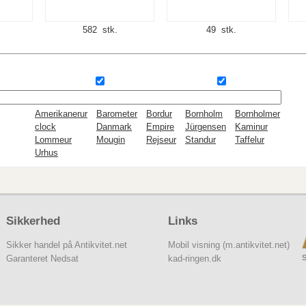
582 stk.
49 stk.
Amerikanerur
Barometer
Bordur
Bornholm
Bornholmer
clock
Danmark
Empire
Jürgensen
Kaminur
Lommeur
Mougin
Rejseur
Standur
Taffelur
Urhus
Sikkerhed
Links
Sikker handel på Antikvitet.net
Mobil visning (m.antikvitet.net)
S
Garanteret Nedsat
kad-ringen.dk