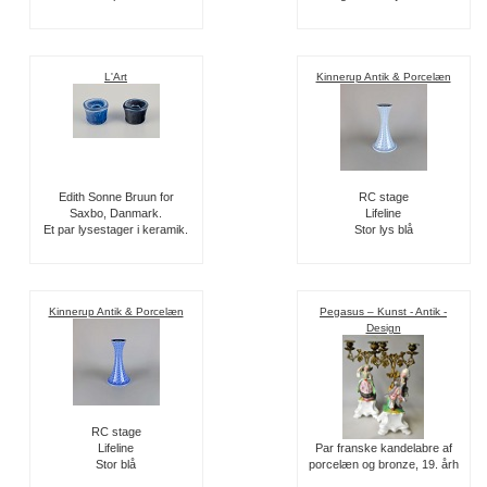
L'Art
Kinnerup Antik & Porcelæn
Edith Sonne Bruun for
RC stage
Saxbo, Danmark.
Lifeline
Et par lysestager i keramik.
Stor lys blå
Kinnerup Antik & Porcelæn
Pegasus – Kunst - Antik -
Design
RC stage
Lifeline
Par franske kandelabre af
Stor blå
porcelæn og bronze, 19. årh