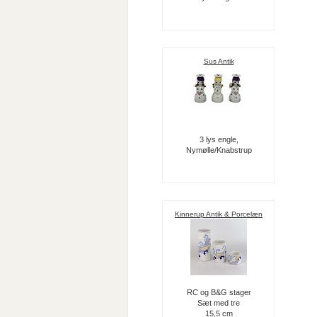
Sus Antik
3 lys engle,
Nymølle/Knabstrup
Kinnerup Antik & Porcelæn
RC og B&G stager
Sæt med tre
15,5 cm