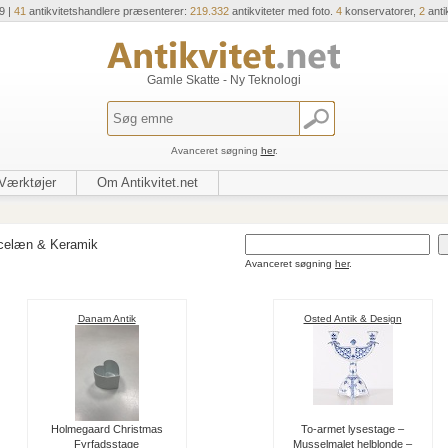
9 |
41
antikvitetshandlere præsenterer:
219.332
antikviteter med foto.
4
konservatorer,
2
anti
Gamle Skatte - Ny Teknologi
Avanceret søgning
her
.
Værktøjer
Om Antikvitet.net
celæn & Keramik
Avanceret søgning
her
.
Danam Antik
Osted Antik & Design
Holmegaard Christmas
To-armet lysestage –
Fyrfadsstage
Musselmalet helblonde –