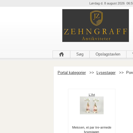
Lørdag d. 8 august 2026 06:5
Søg
Opslagstavlen
Portal kategorier
>>
Lysestager
>>
Por
L'Art
Meissen, et par tre-armede
lysestager.