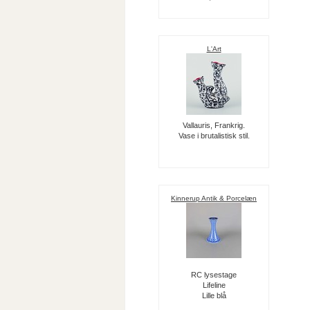
L'Art
Vallauris, Frankrig.
Vase i brutalistisk stil.
Kinnerup Antik & Porcelæn
RC lysestage
Lifeline
Lille blå