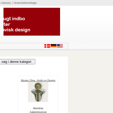
k messer,
2
brancheforeninger.
Moster Olga - Antik og Design
Aluminia
Juleprinsesse