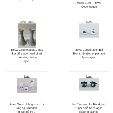
Model 1169 – Royal
Copenhagen
Antik Huset
L'Art
Royal Copenhagen 1. par,
Royal Copenhagen Blå
Lysblå stager med skæl
Blomst Svejfet, et par lave
mønster, Lifeline
lysestager.
Højde: ...
L'Art
L'Art
Anne Grete Halling-Koch for
Ilse Claesson for Rörstrand.
Bing og Grøndahl.
Et par små lysestager i
Et sæt på tre ...
glaseret fajance.