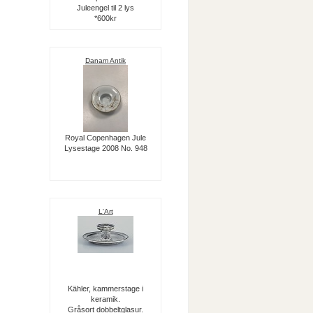
Juleengel til 2 lys
*600kr
Danam Antik
Royal Copenhagen Jule
Lysestage 2008 No. 948
L'Art
Kähler, kammerstage i
keramik.
Gråsort dobbeltglasur.