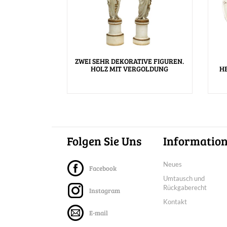
ZWEI SEHR DEKORATIVE FIGUREN.
HOLZ MIT VERGOLDUNG
H
Folgen Sie Uns
Informatio
Neues
Facebook
Umtausch und
Rückgaberecht
Instagram
Kontakt
E-mail