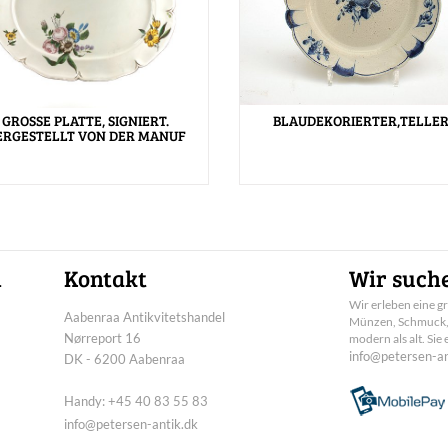
GROSSE PLATTE, SIGNIERT.
BLAUDEKORIERTER,TELLER
ERGESTELLT VON DER MANUF
n
Kontakt
Wir suche
Wir erleben eine g
Aabenraa Antikvitetshandel
Münzen, Schmuck, B
Nørreport 16
modern als alt. Si
info@petersen-an
DK - 6200 Aabenraa
Handy: +45 40 83 55 83
info@petersen-antik.dk