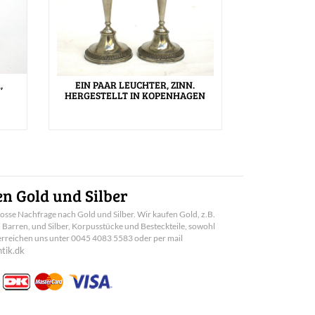
,
EIN PAAR LEUCHTER, ZINN.
HERGESTELLT IN KOPENHAGEN
n Gold und Silber
rosse Nachfrage nach Gold und Silber. Wir kaufen Gold, z.B.
arren, und Silber, Korpusstücke und Besteckteile, sowohl
e erreichen uns unter 0045 4083 5583 oder per mail
tik.dk