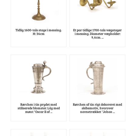
Tidlig 1600-tals stage i messing.
Et par tidlige 1700-tals vægstager
H: 36cm
i messing. Diameter vægholder:
9,6cm. ...
Rørchen i tin prydet med
Rørchen af tin rigt dekoreret med
stiliserede blomster. Låg med
skibsmotiv, hvorover
mønt "Oscar II af ...
navnetrækket "Johan ...