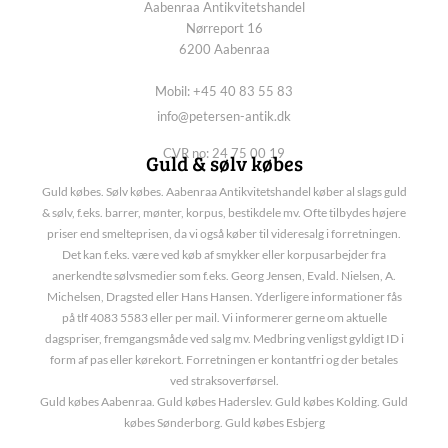
Aabenraa Antikvitetshandel
Nørreport 16
6200 Aabenraa
Mobil: +45 40 83 55 83
info@petersen-antik.dk
CVR no: 24 75 00 19
Guld & sølv købes
Guld købes. Sølv købes. Aabenraa Antikvitetshandel køber al slags guld
& sølv, f.eks. barrer, mønter, korpus, bestikdele mv. Ofte tilbydes højere
priser end smelteprisen, da vi også køber til videresalg i forretningen.
Det kan f.eks. være ved køb af smykker eller korpusarbejder fra
anerkendte sølvsmedier som f.eks. Georg Jensen, Evald. Nielsen, A.
Michelsen, Dragsted eller Hans Hansen. Yderligere informationer fås
på tlf 4083 5583 eller per mail. Vi informerer gerne om aktuelle
dagspriser, fremgangsmåde ved salg mv. Medbring venligst gyldigt ID i
form af pas eller kørekort. Forretningen er kontantfri og der betales
ved straksoverførsel.
Guld købes Aabenraa. Guld købes Haderslev. Guld købes Kolding. Guld
købes Sønderborg. Guld købes Esbjerg