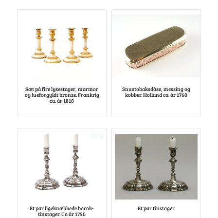
Sæt på fire lysestager, marmor
Snustobaksdåse, messing og
og lueforgyldt bronze. Frankrig
kobber. Holland ca. år 1760
ca. år 1810
Et par ligeknækkede barok-
Et par tinstager
tinstager. Ca år 1750