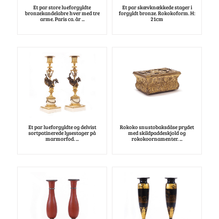
Et par store lueforgyldte
Et par skævknækkede stager i
bronzekandelabre hver med tre
forgyldt bronze. Rokokoform. H:
arme. Paris ca. år ...
21cm
Et par lueforgyldte og delvist
Rokoko snustobaksdåse prydet
sortpatinerede lysestager på
med skildpaddeskjold og
marmorfod. ...
rokokoornamenter. ...