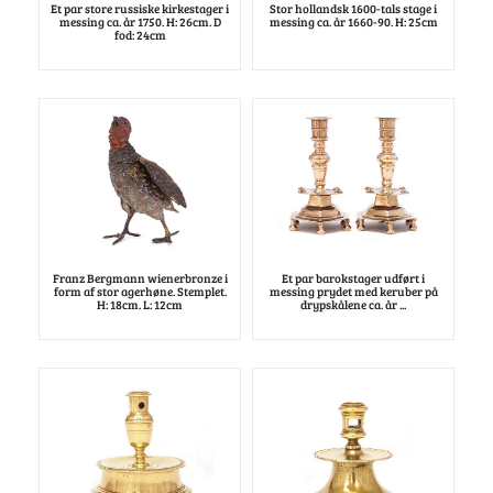
Et par store russiske kirkestager i
Stor hollandsk 1600-tals stage i
messing ca. år 1750. H: 26cm. D
messing ca. år 1660-90. H: 25cm
fod: 24cm
Franz Bergmann wienerbronze i
Et par barokstager udført i
form af stor agerhøne. Stemplet.
messing prydet med keruber på
H: 18cm. L: 12cm
drypskålene ca. år ...