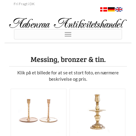
Fri Fragt i DK
Toggle
navigation
Messing, bronzer & tin.
Klik på et billede for at se et stort foto, en nærmere
beskrivelse og pris.