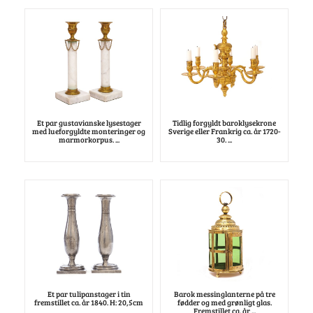
Et par gustavianske lysestager
Tidlig forgyldt baroklysekrone
med lueforgyldte monteringer og
Sverige eller Frankrig ca. år 1720-
marmorkorpus. ...
30. ...
Et par tulipanstager i tin
Barok messinglanterne på tre
fremstillet ca. år 1840. H: 20,5cm
fødder og med grønligt glas.
Fremstillet ca. år ...