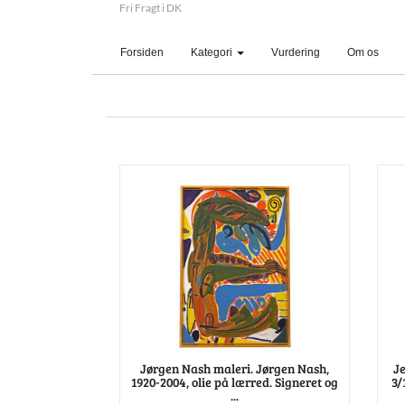
Fri Fragt i DK
(current)
Forsiden
Kategori
Vurdering
Om os
Jørgen Nash maleri. Jørgen Nash,
Je
1920-2004, olie på lærred. Signeret og
3/
...