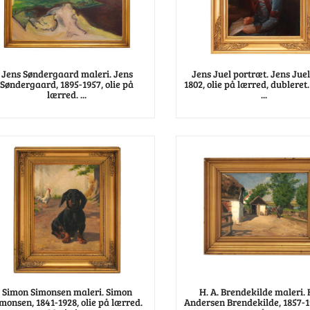
Jens Søndergaard maleri. Jens
Jens Juel portræt. Jens Juel
Søndergaard, 1895-1957, olie på
1802, olie på lærred, dubleret
lærred. ...
...
Simon Simonsen maleri. Simon
H. A. Brendekilde maleri.
monsen, 1841-1928, olie på lærred.
Andersen Brendekilde, 1857-19