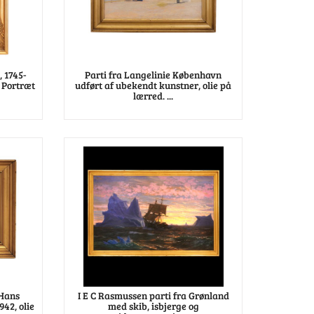
, 1745-
Parti fra Langelinie København
. Portræt
udført af ubekendt kunstner, olie på
lærred. ...
 Hans
I E C Rasmussen parti fra Grønland
42, olie
med skib, isbjerge og