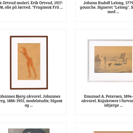
k Ortvad maleri. Erik Ortvad, 1917-
Johann Rudolf Lelong, 1779
8, olie på lærred. "Fragment Frå ...
gouache. Signeret "Lelong". S
med ...
ohannes Bjerg akvarel. Johannes
Emanuel A. Petersen, 1894
erg, 1886-1955, modelstudie, blyant
akvarel. Kajakroere i farv
og ...
isbjerge ...