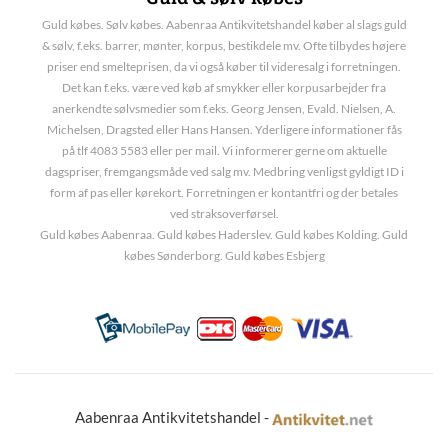
Guld købes. Sølv købes. Aabenraa Antikvitetshandel køber al slags guld
& sølv, f.eks. barrer, mønter, korpus, bestikdele mv. Ofte tilbydes højere
priser end smelteprisen, da vi også køber til videresalg i forretningen.
Det kan f.eks. være ved køb af smykker eller korpusarbejder fra
anerkendte sølvsmedier som f.eks. Georg Jensen, Evald. Nielsen, A.
Michelsen, Dragsted eller Hans Hansen. Yderligere informationer fås
på tlf 4083 5583 eller per mail. Vi informerer gerne om aktuelle
dagspriser, fremgangsmåde ved salg mv. Medbring venligst gyldigt ID i
form af pas eller kørekort. Forretningen er kontantfri og der betales
ved straksoverførsel.
Guld købes Aabenraa. Guld købes Haderslev. Guld købes Kolding. Guld
købes Sønderborg. Guld købes Esbjerg
Aabenraa Antikvitetshandel -