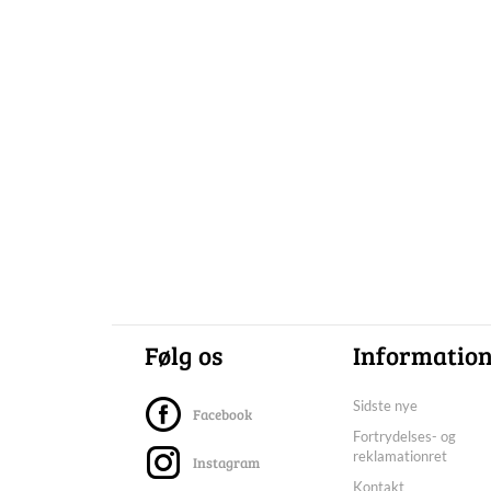
Følg os
Informatio
Sidste nye
Facebook
Fortrydelses- og
reklamationret
Instagram
Kontakt