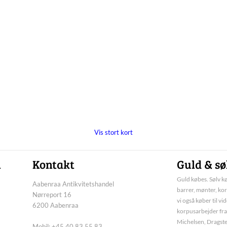
Vis stort kort
n
Kontakt
Guld & sø
Guld købes. Sølv kø
Aabenraa Antikvitetshandel
barrer, mønter, kor
Nørreport 16
vi også køber til vi
6200 Aabenraa
korpusarbejder fra
Michelsen, Dragste
Mobil: +45 40 83 55 83