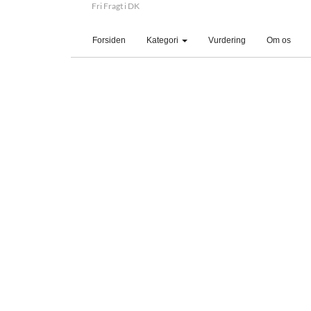
Fri Fragt i DK
(current)
Forsiden
Kategori
Vurdering
Om os