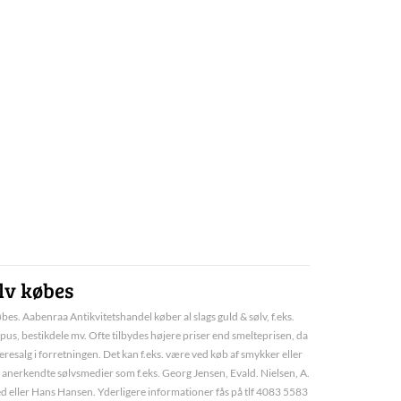
lv købes
bes. Aabenraa Antikvitetshandel køber al slags guld & sølv, f.eks.
pus, bestikdele mv. Ofte tilbydes højere priser end smelteprisen, da
deresalg i forretningen. Det kan f.eks. være ved køb af smykker eller
 anerkendte sølvsmedier som f.eks. Georg Jensen, Evald. Nielsen, A.
d eller Hans Hansen. Yderligere informationer fås på tlf 4083 5583