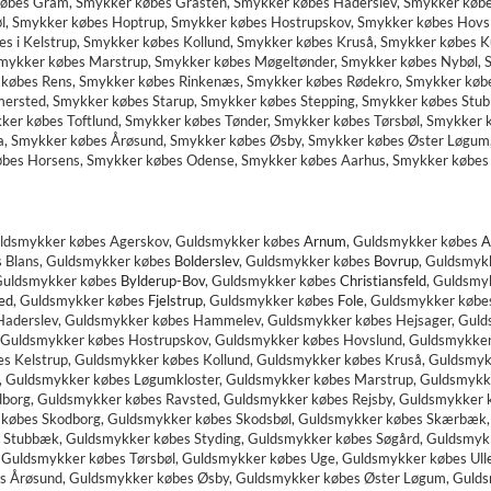
øbes Gram, Smykker købes Gråsten, Smykker købes Haderslev, Smykker køb
l, Smykker købes Hoptrup, Smykker købes Hostrupskov, Smykker købes Hovsl
es i Kelstrup, Smykker købes Kollund, Smykker købes Kruså, Smykker købes 
mykker købes Marstrup, Smykker købes Møgeltønder, Smykker købes Nybøl, S
 købes Rens, Smykker købes Rinkenæs, Smykker købes Rødekro, Smykker køb
rsted, Smykker købes Starup, Smykker købes Stepping, Smykker købes Stub
ker købes Toftlund, Smykker købes Tønder, Smykker købes Tørsbøl, Smykker 
a, Smykker købes Årøsund, Smykker købes Øsby, Smykker købes Øster Løgum,
købes Horsens, Smykker købes Odense, Smykker købes Aarhus, Smykker købes
uldsmykker købes Agerskov, Guldsmykker købes
Arnum
,
Guldsmykker købes
A
s
Blans, Guldsmykker købes
Bolderslev
,
Guldsmykker købes
Bovrup
,
Guldsmykk
uldsmykker købes
Bylderup-Bov
,
Guldsmykker købes
Christiansfeld
,
Guldsmy
ed
,
Guldsmykker købes
Fjelstrup
,
Guldsmykker købes
Fole
,
Guldsmykker købes
aderslev, Guldsmykker købes Hammelev, Guldsmykker købes Hejsager, Guld
 Guldsmykker købes Hostrupskov, Guldsmykker købes Hovslund, Guldsmykker
bes Kelstrup, Guldsmykker købes Kollund, Guldsmykker købes Kruså, Guldsm
t, Guldsmykker købes Løgumkloster, Guldsmykker købes Marstrup, Guldsmykk
dborg, Guldsmykker købes Ravsted, Guldsmykker købes Rejsby, Guldsmykker
r købes Skodborg, Guldsmykker købes Skodsbøl, Guldsmykker købes Skærbæk
 Stubbæk, Guldsmykker købes Styding, Guldsmykker købes Søgård, Guldsmykk
 Guldsmykker købes Tørsbøl, Guldsmykker købes Uge, Guldsmykker købes Ul
s Årøsund, Guldsmykker købes Øsby, Guldsmykker købes Øster Løgum, Gulds