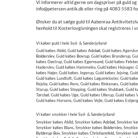
Vi informerer altid gerne om dagspriser på guld og 
info@petersen-antik.dk
eller ring på 4083 5583 fo
Ønsker du at sælge guld til Aabenraa Antikvitetshan
henhold til Kosterlovgivningen skal registreres i 
Vi køber guld i hele Syd- & Sønderjylland
Guld købes
Abild, Guld købes
Adsbøl
, Guld købes Agersko
Bolderslev
,
Guld købes
Bovrup
,
Guld købes Branderup, Gu
købes Døstrup, Guld købes
Egernsund
,
Guld købes
Felste
Haderslev, Guld købes Hammelev, Guld købes Hejsager, G
købes Højer, Guld købes Jegerup, Guld købes Jejsing, Gul
Guld købes Lundtoft, Guld købes Løgumkloster, Guld købe
Rejsby, Guld købes Rens, Guld købes Rinkenæs, Guld køb
Starup, Guld købes Stepping, Guld købes Stubbæk, Guld kø
Tørsbøl, Guld købes Uge, Guld købes Ullerup, Guld købes
Guld købes Horsens, Guld købes Vejle, Guld købes Esbjer
Vi køber smykker i hele Syd- & Sønderjylland
Smykker købes
Abild, Smykker købes
Adsbøl
, Smykker k
Smykker købes
Blans, Smykker købes
Bolderslev
,
Smykke
Bylderup-Bov
,
Smykker købes
Christiansfeld
,
Smykker kø