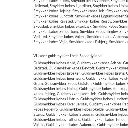
Smykker købes Frifelt, Smykker købes
Genner
,
Smykker k
Hellevad, Smykker købes Hjordkær, Smykker købes Holbø
Smykker købes Jejsing, Smykker købes Jels, Smykker køb
Smykker købes Lundtoft, Smykker købes Løgumkloster, S
Smykker købes Ravsted, Smykker købes Rejsby, Smykker
Skodsbøl, Smykker købes Skærbæk, Smykker købes Somme
Smykker købes Sønderborg, Smykker købes Tinglev, Smyk
Vedsted, Smykker købes Vojens, Smykker købes Aabenra
Smykker købes Vejle, Smykker købes Esbjerg, Smykker 
Vi køber guldsmykker i hele Sønderjylland
Guldsmykker købes
Abild, Guldsmykker købes
Adsbøl
, G
Bedsted,
Guldsmykker købes
Bevtoft
,
Guldsmykker købe
Guldsmykker købes
Broager
,
Guldsmykker købes
Brøns
,
G
Guldsmykker købes
Egernsund
,
Guldsmykker købes
Felst
Gram, Guldsmykker købes Gråsten, Guldsmykker købes H
Guldsmykker købes Holbøl, Guldsmykker købes Hoptrup,
købes Jejsing, Guldsmykker købes Jels, Guldsmykker kø
Guldsmykker købes Lintrup, Guldsmykker købes Lundtof
Guldsmykker købes Over Jerstal, Guldsmykker købes Pa
købes Rødekro, Guldsmykker købes Skelde, Guldsmykke
Starup, Guldsmykker købes Stepping, Guldsmykker købes
Guldsmykker købes Toftlund, Guldsmykker købes Tønder,
Vojens, Guldsmykker købes Aabenraa, Guldsmykker købe