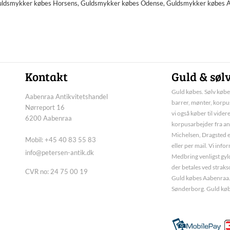
Guldsmykker købes Horsens, Guldsmykker købes Odense, Guldsmykker købes 
Kontakt
Guld & søl
Guld købes. Sølv købes
Aabenraa Antikvitetshandel
barrer, mønter, korpus
Nørreport 16
vi også køber til vider
6200 Aabenraa
korpusarbejder fra an
Michelsen, Dragsted e
Mobil: +45 40 83 55 83
eller per mail. Vi inf
info@petersen-antik.dk
Medbring venligst gyld
der betales ved straks
CVR no: 24 75 00 19
Guld købes Aabenraa.
Sønderborg. Guld køb