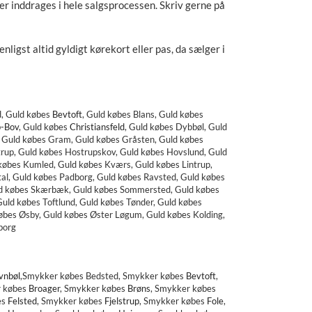
ger inddrages i hele salgsprocessen. Skriv gerne på
ligst altid gyldigt kørekort eller pas, da sælger i
d,
Guld købes
Bevtoft
,
Guld købes
Blans, Guld købes
p-Bov
,
Guld købes
Christiansfeld
,
Guld købes
Dybbøl, Guld
,
Guld købes Gram, Guld købes Gråsten, Guld købes
rup, Guld købes Hostrupskov, Guld købes Hovslund, Guld
d købes Kumled, Guld købes Kværs, Guld købes Lintrup,
al, Guld købes Padborg, Guld købes Ravsted, Guld købes
uld købes Skærbæk, Guld købes Sommersted, Guld købes
Guld købes Toftlund, Guld købes Tønder, Guld købes
købes Øsby, Guld købes Øster Løgum, Guld købes Kolding,
borg
vnbøl
,
Smykker købes
Bedsted,
Smykker købes
Bevtoft
,
 købes
Broager
,
Smykker købes
Brøns
,
Smykker købes
es
Felsted
,
Smykker købes
Fjelstrup
,
Smykker købes
Fole
,