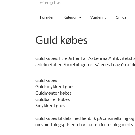
Fri Fragt i DK
(current)
Forsiden
Kategori
Vurdering
Om os
Guld købes
Guld købes. I tre årtier har Aabenraa Antikvitetsh
ædelmetaller. Forretningen er således i dag én af 
Guld købes
Guldsmykker købes
Guldmønter købes
Guldbarrer købes
Smykker købes
Guld købes til dels med henblik på omsmeltning og ti
omsmeltningsprisen, da vi har en forretning med vi