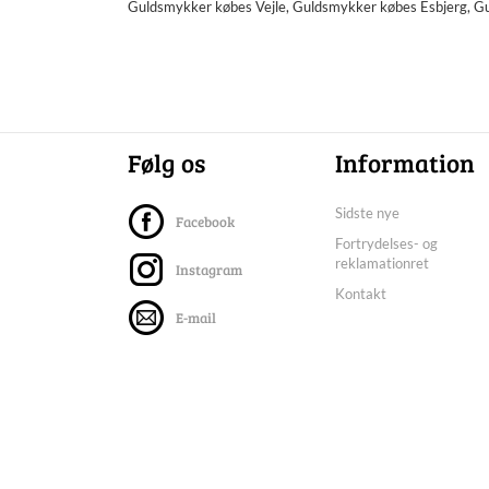
Guldsmykker købes Vejle, Guldsmykker købes Esbjerg, 
Følg os
Information
Sidste nye
Facebook
Fortrydelses- og
reklamationret
Instagram
Kontakt
E-mail