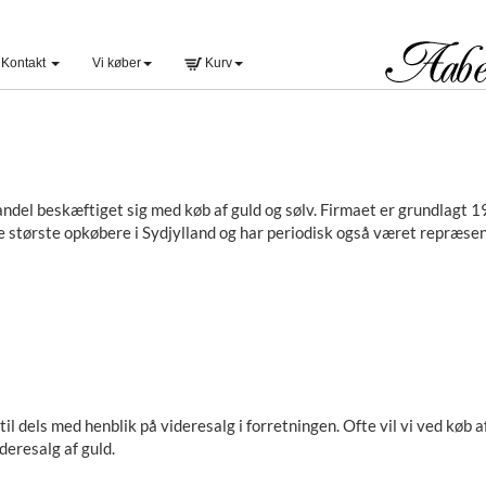
Kontakt
Vi køber
Kurv
andel beskæftiget sig med køb af guld og sølv. Firmaet er grundlagt 19
de største opkøbere i Sydjylland og har periodisk også været repræs
l dels med henblik på videresalg i forretningen. Ofte vil vi ved køb a
deresalg af guld.