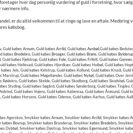
foretager hver dag personlig vurdering af guld i forretning, hvor sæl
r nærmere info.
del, er du altid velkommen til at ringe og lave en aftale. Medbring ven
vores købsbog.
v, Guld købes
Arnum
,
Guld købes
Arrild
,
Guld købes
Avnbøl
,
Guld købes B
edste
ld købes
Bredebro
,
Guld købes
Broager
,
Guld købes
Brøns
,
Guld købes
Bylderu
d
,
Guld købes
Fjelstrup
,
Guld købes
Fole
,
Guld købes Frifelt, Guld købes
Genner
uld købes Hellevad, Guld købes Hjordkær, Guld købes Holbøl, Guld købes Hopt
d købes Jels, Guld købes Kelstrup, Guld købes Kollund, Guld købes Kruså, Gul
s Marstrup, Guld købes Møgeltønder, Guld købes Nybøl, Guld købes Over Jerst
es Rødekro, Guld købes Skelde, Guld købes Skodborg, Guld købes Skodsbøl, G
bes Styding, Guld købes Søgård, Guld købes Sønderborg, Guld købes Tinglev, 
 Vedsted, Guld købes Vojens, Guld købes Aabenraa, Guld købes Årøsund, Guld 
g, Guld købes Horsens, Guld købes Odense, Guld købes Aarhus, Guld købes Aal
øbes Agerskov, Smykker købes
Arnum
,
Smykker købes
Arrild
,
Smykker købes
A
r købes
Bovrup
,
Smykker købes Branderup, Smykker købes
Bredebro
,
Smykker
bes D
ybbøl, Smykker købes Døstrup, Smykker købes
Egernsund
,
Smykker køb