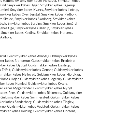
es Hammelev, Smykker købes Hejsager, Smykker købes
und, Smykker købes Højer, Smykker købes Jegerup,
Kumled, Smykker købes Kværs, Smykker købes Lintrup,
mykker købes Over Jerstal, Smykker købes Padborg,
es Skelde, Smykker købes Skodborg, Smykker købes
bæk, Smykker købes Styding, Smykker købes Søgård,
købes Uge, Smykker købes Ullerup, Smykker købes
 Smykker købes Kolding, Smykker købes Horsens,
 Aalborg
rrild
,
Guldsmykker købes
Avnbøl
,
Guldsmykker købes
er købes Branderup, Guldsmykker købes
Bredebro
,
kker købes
Dybbøl, Guldsmykker købes Døstrup,
 Frifelt, Guldsmykker købes
Genner
,
Guldsmykker købes
smykker købes Hellevad, Guldsmykker købes Hjordkær,
 købes Højer, Guldsmykker købes Jegerup, Guldsmykker
ykker købes Kumled, Guldsmykker købes Kværs,
er købes Møgeltønder, Guldsmykker købes Nybøl,
 købes Rens, Guldsmykker købes Rinkenæs, Guldsmykker
, Guldsmykker købes Sommersted, Guldsmykker købes
er købes Sønderborg, Guldsmykker købes Tinglev,
lerup, Guldsmykker købes Vedsted, Guldsmykker købes
mykker købes Kolding, Guldsmykker købes Horsens,