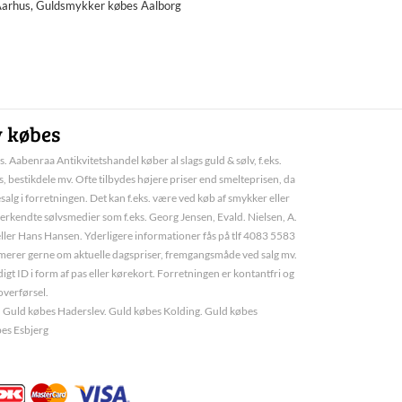
Aarhus, Guldsmykker købes Aalborg
v købes
. Aabenraa Antikvitetshandel køber al slags guld & sølv, f.eks.
, bestikdele mv. Ofte tilbydes højere priser end smelteprisen, da
esalg i forretningen. Det kan f.eks. være ved køb af smykker eller
erkendte sølvsmedier som f.eks. Georg Jensen, Evald. Nielsen, A.
ller Hans Hansen. Yderligere informationer fås på tlf 4083 5583
ormerer gerne om aktuelle dagspriser, fremgangsmåde ved salg mv.
igt ID i form af pas eller kørekort. Forretningen er kontantfri og
overførsel.
 Guld købes Haderslev. Guld købes Kolding. Guld købes
es Esbjerg