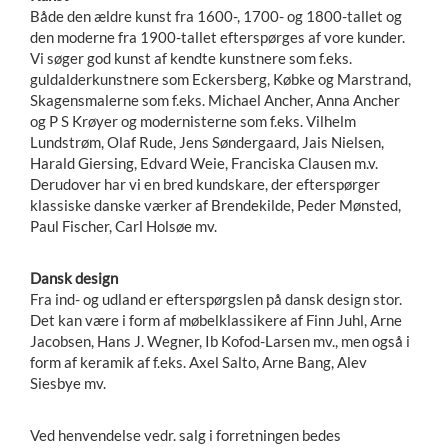
Både den ældre kunst fra 1600-, 1700- og 1800-tallet og
den moderne fra 1900-tallet efterspørges af vore kunder.
Vi søger god kunst af kendte kunstnere som f.eks.
guldalderkunstnere som Eckersberg, Købke og Marstrand,
Skagensmalerne som f.eks. Michael Ancher, Anna Ancher
og P S Krøyer og modernisterne som f.eks. Vilhelm
Lundstrøm, Olaf Rude, Jens Søndergaard, Jais Nielsen,
Harald Giersing, Edvard Weie, Franciska Clausen m.v.
Derudover har vi en bred kundskare, der efterspørger
klassiske danske værker af Brendekilde, Peder Mønsted,
Paul Fischer, Carl Holsøe mv.
Dansk design
Fra ind- og udland er efterspørgslen på dansk design stor.
Det kan være i form af møbelklassikere af Finn Juhl, Arne
Jacobsen, Hans J. Wegner, Ib Kofod-Larsen mv., men også i
form af keramik af f.eks. Axel Salto, Arne Bang, Alev
Siesbye mv.
Ved henvendelse vedr. salg i forretningen bedes