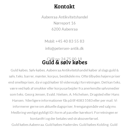
Kontakt
Aabenraa Antikvitetshandel
Nørreport 16
6200 Aabenraa
Mobil: +45 40 83 55 83
info@petersen-antik.dk
CVR no: 24 75 00 19
Guld & sølv købes
Guld købes. Sølv købes. Aabenraa Antikvitetshandel køber al slags guld &
sølv, f.eks. barrer, mønter, korpus, bestikdele mv. Ofte tilbydes højere priser
end smelteprisen, da vi også køber til videresalg i forretningen. Det kan f.eks.
være ved køb af smykker eller korpusarbejder fra anerkendte sølvsmedier
som f.eks. Georg Jensen, Evald. Nielsen, A. Michelsen, Dragsted eller Hans
Hansen. Yderligere informationer fås på tlf 4083 5583 eller per mail. Vi
informerer gerne om aktuelle dagspriser, fremgangsmåde ved salg mv.
Medbring venligst gyldigt ID i form af pas eller kørekort. Forretningen er
kontantfri og der betales ved straksoverførsel.
Guld købes Aabenraa. Guld købes Haderslev. Guld købes Kolding. Guld