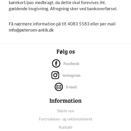
kørekort/pas medbragt, da dette skal forevises iht.
gældende lovgivning. Afregning sker ved bankoverførsel.
Få nærmere information på tlf. 4083 5583 eller per mail
info@petersen-antik.dk
Følg os
Facebook
Instagram
E-mail
Information
Sidste nye
Fortrydelses- og reklamationret
Kontakt