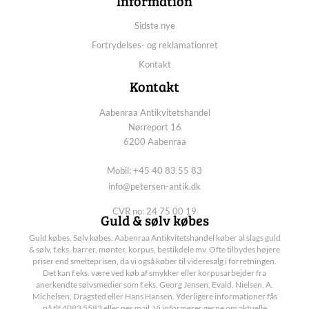
Information
Sidste nye
Fortrydelses- og reklamationret
Kontakt
Kontakt
Aabenraa Antikvitetshandel
Nørreport 16
6200 Aabenraa
Mobil: +45 40 83 55 83
info@petersen-antik.dk
CVR no: 24 75 00 19
Guld & sølv købes
Guld købes. Sølv købes. Aabenraa Antikvitetshandel køber al slags guld
& sølv, f.eks. barrer, mønter, korpus, bestikdele mv. Ofte tilbydes højere
priser end smelteprisen, da vi også køber til videresalg i forretningen.
Det kan f.eks. være ved køb af smykker eller korpusarbejder fra
anerkendte sølvsmedier som f.eks. Georg Jensen, Evald. Nielsen, A.
Michelsen, Dragsted eller Hans Hansen. Yderligere informationer fås
på tlf 4083 5583 eller per mail. Vi informerer gerne om aktuelle