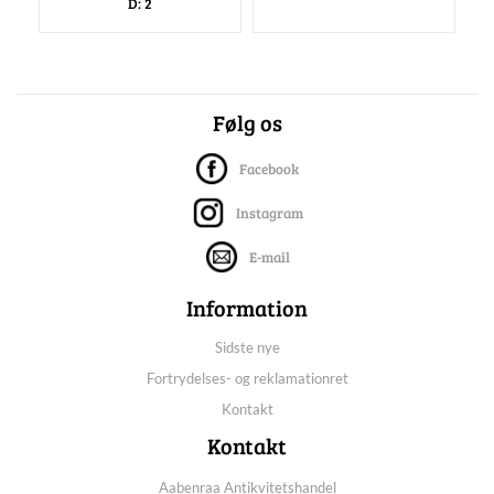
D: 2
Følg os
Facebook
Instagram
E-mail
Information
Sidste nye
Fortrydelses- og reklamationret
Kontakt
Kontakt
Aabenraa Antikvitetshandel