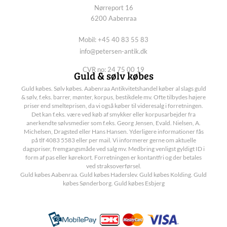
Nørreport 16
6200 Aabenraa
Mobil: +45 40 83 55 83
info@petersen-antik.dk
CVR no: 24 75 00 19
Guld & sølv købes
Guld købes. Sølv købes. Aabenraa Antikvitetshandel køber al slags guld
& sølv, f.eks. barrer, mønter, korpus, bestikdele mv. Ofte tilbydes højere
priser end smelteprisen, da vi også køber til videresalg i forretningen.
Det kan f.eks. være ved køb af smykker eller korpusarbejder fra
anerkendte sølvsmedier som f.eks. Georg Jensen, Evald. Nielsen, A.
Michelsen, Dragsted eller Hans Hansen. Yderligere informationer fås
på tlf 4083 5583 eller per mail. Vi informerer gerne om aktuelle
dagspriser, fremgangsmåde ved salg mv. Medbring venligst gyldigt ID i
form af pas eller kørekort. Forretningen er kontantfri og der betales
ved straksoverførsel.
Guld købes Aabenraa. Guld købes Haderslev. Guld købes Kolding. Guld
købes Sønderborg. Guld købes Esbjerg