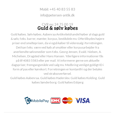
Mobil: +45 40 83 55 83
info@petersen-antik.dk
CVR no: 24 75 00 19
Guld & sølv købes
Guld købes. Sølv købes. Aabenraa Antikvitetshandel køber al slags guld
& sølv, f.eks. barrer, mønter, korpus, bestikdele mv. Ofte tilbydes højere
priser end smelteprisen, da vi også køber til videresalg i forretningen.
Det kan f.eks. være ved køb af smykker eller korpusarbejder fra
anerkendte sølvsmedier som f.eks. Georg Jensen, Evald. Nielsen, A.
Michelsen, Dragsted eller Hans Hansen. Yderligere informationer fås
på tlf 4083 5583 eller per mail. Vi informerer gerne om aktuelle
dagspriser, fremgangsmåde ved salg mv. Medbring venligst gyldigt ID i
form af pas eller kørekort. Forretningen er kontantfri og der betales
ved straksoverførsel.
Guld købes Aabenraa. Guld købes Haderslev. Guld købes Kolding. Guld
købes Sønderborg. Guld købes Esbjerg