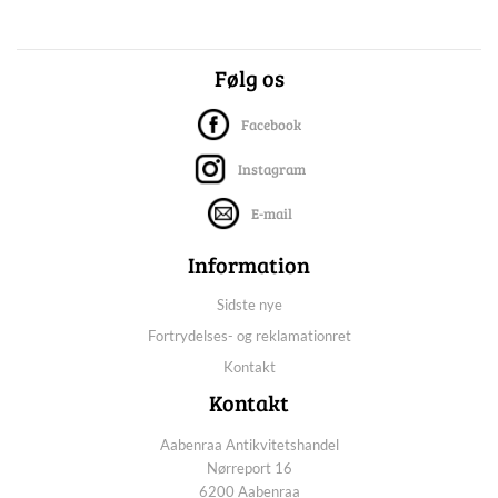
Følg os
Facebook
Instagram
E-mail
Information
Sidste nye
Fortrydelses- og reklamationret
Kontakt
Kontakt
Aabenraa Antikvitetshandel
Nørreport 16
6200 Aabenraa