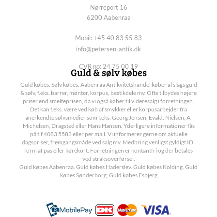
Nørreport 16
6200 Aabenraa
Mobil: +45 40 83 55 83
info@petersen-antik.dk
CVR no: 24 75 00 19
Guld & sølv købes
Guld købes. Sølv købes. Aabenraa Antikvitetshandel køber al slags guld
& sølv, f.eks. barrer, mønter, korpus, bestikdele mv. Ofte tilbydes højere
priser end smelteprisen, da vi også køber til videresalg i forretningen.
Det kan f.eks. være ved køb af smykker eller korpusarbejder fra
anerkendte sølvsmedier som f.eks. Georg Jensen, Evald. Nielsen, A.
Michelsen, Dragsted eller Hans Hansen. Yderligere informationer fås
på tlf 4083 5583 eller per mail. Vi informerer gerne om aktuelle
dagspriser, fremgangsmåde ved salg mv. Medbring venligst gyldigt ID i
form af pas eller kørekort. Forretningen er kontantfri og der betales
ved straksoverførsel.
Guld købes Aabenraa. Guld købes Haderslev. Guld købes Kolding. Guld
købes Sønderborg. Guld købes Esbjerg