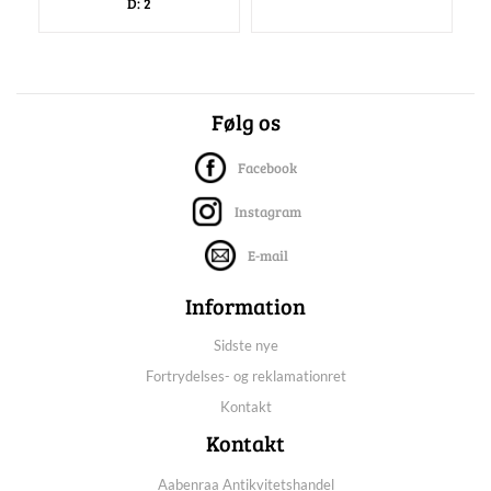
D: 2
Følg os
Facebook
Instagram
E-mail
Information
Sidste nye
Fortrydelses- og reklamationret
Kontakt
Kontakt
Aabenraa Antikvitetshandel