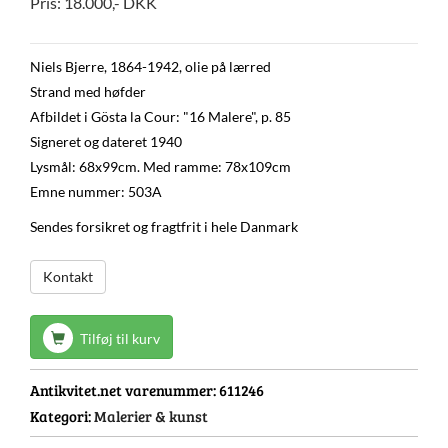
Pris:
18.000
,-
DKK
Niels Bjerre, 1864-1942, olie på lærred
Strand med høfder
Afbildet i Gösta la Cour: "16 Malere", p. 85
Signeret og dateret 1940
Lysmål: 68x99cm. Med ramme: 78x109cm
Emne nummer: 503A
Sendes forsikret og fragtfrit i hele Danmark
Kontakt
Tilføj til kurv
Antikvitet.net varenummer:
611246
Kategori:
Malerier & kunst