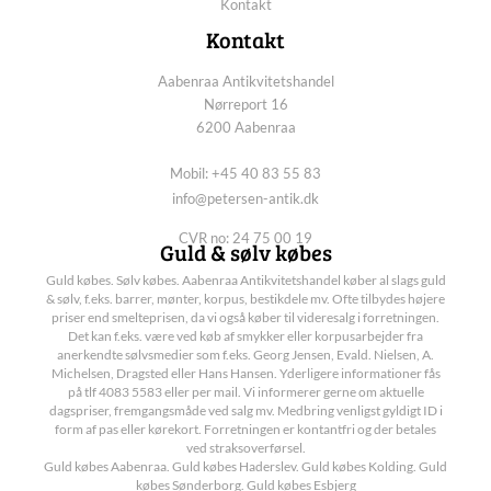
Kontakt
Kontakt
Aabenraa Antikvitetshandel
Nørreport 16
6200 Aabenraa
Mobil: +45 40 83 55 83
info@petersen-antik.dk
CVR no: 24 75 00 19
Guld & sølv købes
Guld købes. Sølv købes. Aabenraa Antikvitetshandel køber al slags guld
& sølv, f.eks. barrer, mønter, korpus, bestikdele mv. Ofte tilbydes højere
priser end smelteprisen, da vi også køber til videresalg i forretningen.
Det kan f.eks. være ved køb af smykker eller korpusarbejder fra
anerkendte sølvsmedier som f.eks. Georg Jensen, Evald. Nielsen, A.
Michelsen, Dragsted eller Hans Hansen. Yderligere informationer fås
på tlf 4083 5583 eller per mail. Vi informerer gerne om aktuelle
dagspriser, fremgangsmåde ved salg mv. Medbring venligst gyldigt ID i
form af pas eller kørekort. Forretningen er kontantfri og der betales
ved straksoverførsel.
Guld købes Aabenraa. Guld købes Haderslev. Guld købes Kolding. Guld
købes Sønderborg. Guld købes Esbjerg