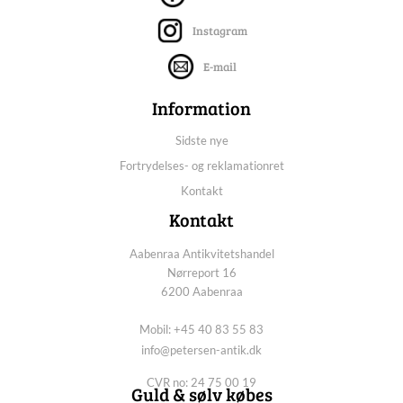
Instagram
E-mail
Information
Sidste nye
Fortrydelses- og reklamationret
Kontakt
Kontakt
Aabenraa Antikvitetshandel
Nørreport 16
6200 Aabenraa
Mobil: +45 40 83 55 83
info@petersen-antik.dk
CVR no: 24 75 00 19
Guld & sølv købes